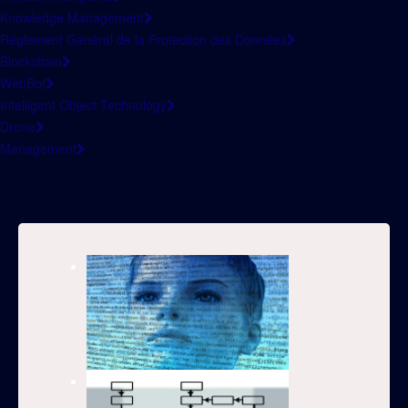
Knowledge Management
Réglement Général de la Protection des Données
Blockchain
WebBot
Intelligent Object Technology
Drone
Management